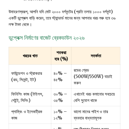
উদাহরণস্বরূপ, আপনি যদি মোট ২০০০ বর্গফুটের (প্রতি তলায় ১০০০ বর্গফুট)
একটি ডুপ্লেক্স বাড়ি করেন, তবে স্ট্যান্ডার্ড মানের জন্য আপনার খরচ শুরু হবে ৩৬
লক্ষ টাকা থেকে।
ডুপ্লেক্স নির্মাণের বাজেট ব্রেকডাউন ২০২৬
শতকরা
খরচের খাত
সতর্কতা
হার (%)
রডের গ্রেড
ফাউন্ডেশন ও স্ট্রাকচার
৪০% –
(500W/550W) যাচাই
(রড, সিমেন্ট, ইট)
৪৫%
করুন
ফিনিশিং কাজ (টাইলস,
৩০% –
এখানেই খরচ কমানোর সবচেয়ে
পেইন্ট, সিলিং)
৩৫%
বেশি সুযোগ থাকে
প্লাম্বিং ও ইলেকট্রিক
১০% –
ভালো মানের পাইপ ও তার
কাজ
১২%
ব্যবহার বাধ্যতামূলক