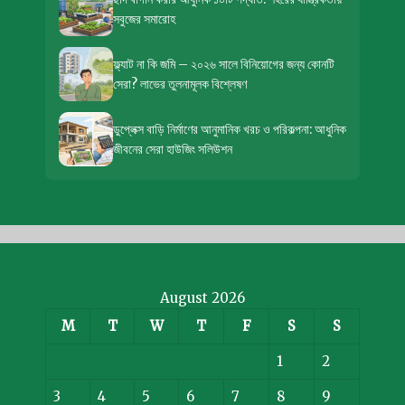
সবুজের সমারোহ
ফ্ল্যাট না কি জমি – ২০২৬ সালে বিনিয়োগের জন্য কোনটি
সেরা? লাভের তুলনামূলক বিশ্লেষণ
ডুপ্লেক্স বাড়ি নির্মাণের আনুমানিক খরচ ও পরিকল্পনা: আধুনিক
জীবনের সেরা হাউজিং সলিউশন
August 2026
M
T
W
T
F
S
S
1
2
3
4
5
6
7
8
9