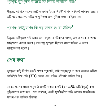
প্রশ্ন: ডুপ্লেক্স বাড়িতে কি লিফট লাগানো যায়?
উত্তর: বর্তমানে অনেক ছোট জায়গায় ‘হোম লিফট’ বা গ্লাস লিফট লাগানো হচ্ছে।
এটি খরচ বাড়ালেও বাড়ির আধুনিকতা এবং সুবিধা বহুগুণ বাড়িয়ে দেয়।
প্রশ্ন: ফাউন্ডেশন কি কয় তলার হওয়া উচিত?
উত্তর: ভবিষ্যতে যদি আরও তলা বাড়ানোর পরিকল্পনা থাকে, তবে ৩ থেকে ৫ তলার
ফাউন্ডেশন দেওয়া ভালো। তবে শুধু ডুপ্লেক্স হিসেবে রাখতে চাইলে ৩ তলার
ফাউন্ডেশনই যথেষ্ট।
শেষ কথা
ডুপ্লেক্স বাড়ি নির্মাণ একটি শখের প্রোজেক্ট, তাই তাড়াহুড়ো না করে একজন অভিজ্ঞ
আর্কিটেক্ট দিয়ে ৩ডি (3D) মডেল এবং সঠিক এস্টিমেট করিয়ে নিন।
২০২৬ সালের বাজার অনুযায়ী একটি বাফার বাজেট (৫-১০% অতিরিক্ত) রাখা
বুদ্ধিমানের কাজ হবে। মনে রাখবেন, একটি সুপরিকল্পিত বাড়ি আপনার সারজীবনের
সম্পদ এবং শান্তির ঠিকানা।