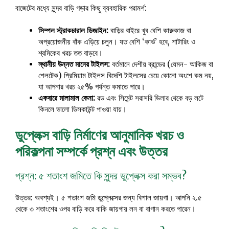
বাজেটের মধ্যে সুন্দর বাড়ি গড়ার কিছু ব্যবহারিক পরামর্শ:
সিম্পল স্ট্রাকচারাল ডিজাইন:
বাড়ির বাইরে খুব বেশি কারুকাজ বা
অপ্রয়োজনীয় বাঁক এড়িয়ে চলুন। যত বেশি ‘কার্ভ’ হবে, শাটারিং ও
শ্রমিকের খরচ তত বাড়বে।
স্থানীয় উন্নত মানের টাইলস:
বর্তমানে দেশীয় ব্রান্ডের (যেমন- আকিজ বা
শেলটেক) প্রিমিয়াম টাইলস বিদেশি টাইলসের চেয়ে কোনো অংশে কম নয়,
যা আপনার খরচ ২৫% পর্যন্ত কমাতে পারে।
একবারে মালামাল কেনা:
রড এবং সিমেন্ট সরাসরি ডিলার থেকে বড় লটে
কিনলে ভালো ডিসকাউন্ট পাওয়া যায়।
ডুপ্লেক্স বাড়ি নির্মাণের আনুমানিক খরচ ও
পরিকল্পনা সম্পর্কে প্রশ্ন এবং উত্তর
প্রশ্ন: ৫ শতাংশ জমিতে কি সুন্দর ডুপ্লেক্স করা সম্ভব?
উত্তর: অবশ্যই। ৫ শতাংশ জমি ডুপ্লেক্সের জন্য বিশাল জায়গা। আপনি ২.৫
থেকে ৩ শতাংশের ওপর বাড়ি করে বাকি জায়গায় লন বা বাগান করতে পারেন।