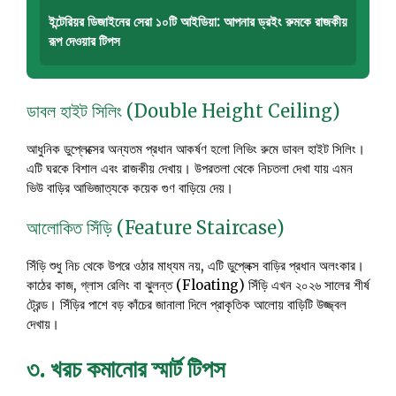
ইন্টেরিয়র ডিজাইনের সেরা ১০টি আইডিয়া: আপনার ড্রইং রুমকে রাজকীয়
রূপ দেওয়ার টিপস
ডাবল হাইট সিলিং (Double Height Ceiling)
আধুনিক ডুপ্লেক্সের অন্যতম প্রধান আকর্ষণ হলো লিভিং রুমে ডাবল হাইট সিলিং।
এটি ঘরকে বিশাল এবং রাজকীয় দেখায়। উপরতলা থেকে নিচতলা দেখা যায় এমন
ভিউ বাড়ির আভিজাত্যকে কয়েক গুণ বাড়িয়ে দেয়।
আলোকিত সিঁড়ি (Feature Staircase)
সিঁড়ি শুধু নিচ থেকে উপরে ওঠার মাধ্যম নয়, এটি ডুপ্লেক্স বাড়ির প্রধান অলংকার।
কাঠের কাজ, গ্লাস রেলিং বা ঝুলন্ত (Floating) সিঁড়ি এখন ২০২৬ সালের শীর্ষ
ট্রেন্ড। সিঁড়ির পাশে বড় কাঁচের জানালা দিলে প্রাকৃতিক আলোয় বাড়িটি উজ্জ্বল
দেখায়।
৩. খরচ কমানোর স্মার্ট টিপস