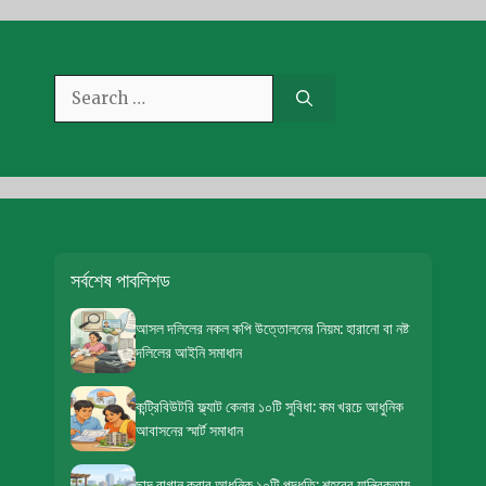
Search
for:
সর্বশেষ পাবলিশড
আসল দলিলের নকল কপি উত্তোলনের নিয়ম: হারানো বা নষ্ট
দলিলের আইনি সমাধান
কন্ট্রিবিউটরি ফ্ল্যাট কেনার ১০টি সুবিধা: কম খরচে আধুনিক
আবাসনের স্মার্ট সমাধান
ছাদ বাগান করার আধুনিক ১০টি পদ্ধতি: শহরের যান্ত্রিকতায়