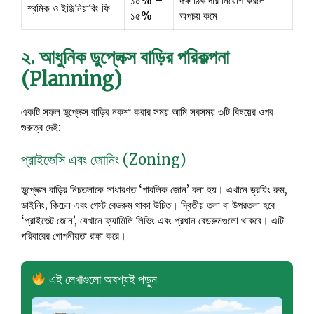
১০% –
দক্ষ ঠিকাদার নিয়োগ করলে
শ্রমিক ও ইঞ্জিনিয়ারিং ফি
১৫%
অপচয় কমে
২. আধুনিক ডুপ্লেক্স বাড়ির পরিকল্পনা
(Planning)
একটি সফল ডুপ্লেক্স বাড়ির নকশা করার সময় আমি সবসময় ৩টি বিষয়ের ওপর
গুরুত্ব দেই:
প্রাইভেসি এবং জোনিং (Zoning)
ডুপ্লেক্স বাড়ির নিচতলাকে সাধারণত ‘পাবলিক জোন’ বলা হয়। এখানে ড্রয়িং রুম,
ডাইনিং, কিচেন এবং গেস্ট বেডরুম থাকা উচিত। দ্বিতীয় তলা বা উপরতলা হবে
‘প্রাইভেট জোন’, যেখানে ফ্যামিলি লিভিং এবং প্রধান বেডরুমগুলো থাকবে। এটি
পরিবারের গোপনীয়তা রক্ষা করে।
এই লেখাগুলো অবশ্যই পড়ুন