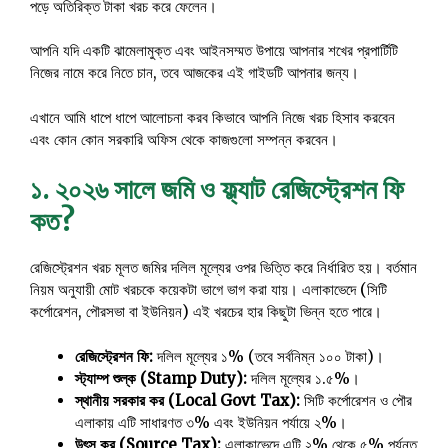
পড়ে অতিরিক্ত টাকা খরচ করে ফেলেন।
আপনি যদি একটি ঝামেলামুক্ত এবং আইনসম্মত উপায়ে আপনার শখের প্রপার্টিটি
নিজের নামে করে নিতে চান, তবে আজকের এই গাইডটি আপনার জন্য।
এখানে আমি ধাপে ধাপে আলোচনা করব কিভাবে আপনি নিজে খরচ হিসাব করবেন
এবং কোন কোন সরকারি অফিস থেকে কাজগুলো সম্পন্ন করবেন।
১. ২০২৬ সালে জমি ও ফ্ল্যাট রেজিস্ট্রেশন ফি
কত?
রেজিস্ট্রেশন খরচ মূলত জমির দলিল মূল্যের ওপর ভিত্তি করে নির্ধারিত হয়। বর্তমান
নিয়ম অনুযায়ী মোট খরচকে কয়েকটা ভাগে ভাগ করা যায়। এলাকাভেদে (সিটি
কর্পোরেশন, পৌরসভা বা ইউনিয়ন) এই খরচের হার কিছুটা ভিন্ন হতে পারে।
রেজিস্ট্রেশন ফি:
দলিল মূল্যের ১% (তবে সর্বনিম্ন ১০০ টাকা)।
স্ট্যাম্প শুল্ক (Stamp Duty):
দলিল মূল্যের ১.৫%।
স্থানীয় সরকার কর (Local Govt Tax):
সিটি কর্পোরেশন ও পৌর
এলাকায় এটি সাধারণত ৩% এবং ইউনিয়ন পর্যায়ে ২%।
উৎস কর (Source Tax):
এলাকাভেদে এটি ২% থেকে ৫% পর্যন্ত