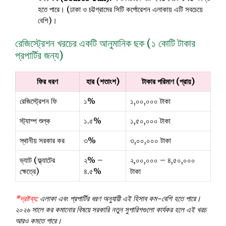
হতে পারে। (ঢাকা ও চট্টগ্রামের সিটি কর্পোরেশন এলাকায় এটি সবচেয়ে
বেশি)।
রেজিস্ট্রেশন খরচের একটি আনুমানিক ছক (১ কোটি টাকার
প্রপার্টির জন্য)
ফির ধরণ
হার (শতাংশ)
টাকার পরিমাণ (প্রায়)
রেজিস্ট্রেশন ফি
১%
১,০০,০০০ টাকা
স্ট্যাম্প শুল্ক
১.৫%
১,৫০,০০০ টাকা
স্থানীয় সরকার কর
৩%
৩,০০,০০০ টাকা
ভ্যাট (ফ্ল্যাটের
২% –
২,০০,০০০ – ৪,৫০,০০০
ক্ষেত্রে)
৪.৫%
টাকা
*দ্রষ্টব্য:
এলাকা এবং প্রপার্টির ধরণ অনুযায়ী এই হিসাব কম-বেশি হতে পারে।
২০২৬ সালে কর কমানোর বিষয়ে সরকারি নতুন সুপারিশগুলো কার্যকর হলে এই খরচ
আরও কমতে পারে।