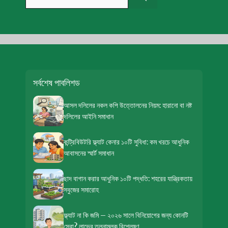
for:
সর্বশেষ পাবলিশড
আসল দলিলের নকল কপি উত্তোলনের নিয়ম: হারানো বা নষ্ট
দলিলের আইনি সমাধান
কন্ট্রিবিউটরি ফ্ল্যাট কেনার ১০টি সুবিধা: কম খরচে আধুনিক
আবাসনের স্মার্ট সমাধান
ছাদ বাগান করার আধুনিক ১০টি পদ্ধতি: শহরের যান্ত্রিকতায়
সবুজের সমারোহ
ফ্ল্যাট না কি জমি – ২০২৬ সালে বিনিয়োগের জন্য কোনটি
সেরা? লাভের তুলনামূলক বিশ্লেষণ