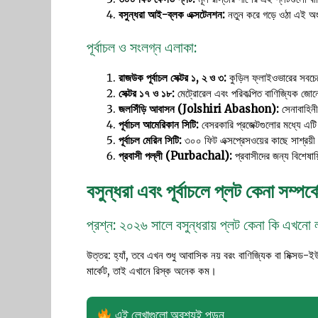
বসুন্ধরা আই-ব্লক এক্সটেনশন:
নতুন করে গড়ে ওঠা এই অংশ
পূর্বাচল ও সংলগ্ন এলাকা:
রাজউক পূর্বাচল সেক্টর ১, ২ ও ৩:
কুড়িল ফ্লাইওভারের সবচেয়
সেক্টর ১৭ ও ১৮:
মেট্রোরেল এবং পরিকল্পিত বাণিজ্যিক জোন
জলসিঁড়ি আবাসন (Jolshiri Abashon):
সেনাবাহিনী
পূর্বাচল আমেরিকান সিটি:
বেসরকারি প্রজেক্টগুলোর মধ্যে এটি
পূর্বাচল মেরিন সিটি:
৩০০ ফিট এক্সপ্রেসওয়ের কাছে সাশ্রয়
প্রবাসী পল্লী (Purbachal):
প্রবাসীদের জন্য বিশেষায়
বসুন্ধরা এবং পূর্বাচলে প্লট কেনা সম্পর
প্রশ্ন: ২০২৬ সালে বসুন্ধরায় প্লট কেনা কি এখন
উত্তর: হ্যাঁ, তবে এখন শুধু আবাসিক নয় বরং বাণিজ্যিক বা মিক্সড-
মার্কেট, তাই এখানে রিস্ক অনেক কম।
এই লেখাগুলো অবশ্যই পড়ুন