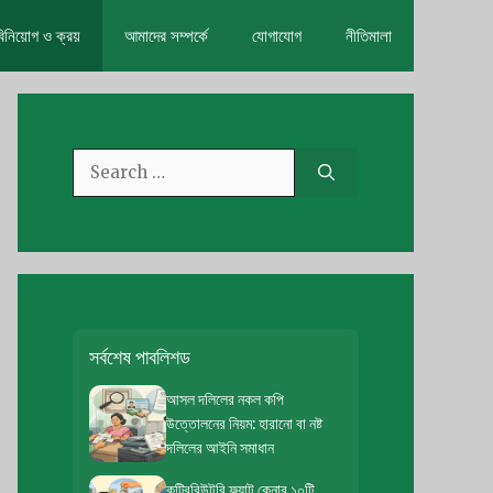
ি বিনিয়োগ ও ক্রয়
আমাদের সম্পর্কে
যোগাযোগ
নীতিমালা
Search
for:
সর্বশেষ পাবলিশড
আসল দলিলের নকল কপি
উত্তোলনের নিয়ম: হারানো বা নষ্ট
দলিলের আইনি সমাধান
কন্ট্রিবিউটরি ফ্ল্যাট কেনার ১০টি