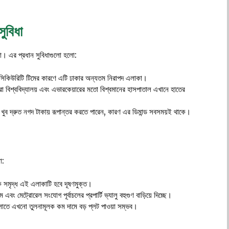
ুবিধা
য়গা। এর প্রধান সুবিধাগুলো হলো:
 সিকিউরিটি টিমের কারণে এটি ঢাকার অন্যতম নিরাপদ এলাকা।
বিশ্ববিদ্যালয় এবং এভারকেয়ারের মতো বিশ্বমানের হাসপাতাল এখানে হাতের
 খুব দ্রুত নগদ টাকায় রূপান্তর করতে পারেন, কারণ এর ডিমান্ড সবসময়ই থাকে।
ো:
েক সমৃদ্ধ এই এলাকাটি হবে দূষণমুক্ত।
বং মেট্রোরেল সংযোগ পূর্বাচলের প্রপার্টি ভ্যালু বহুগুণ বাড়িয়ে দিচ্ছে।
টরগুলোতে এখনো তুলনামূলক কম দামে বড় প্লট পাওয়া সম্ভব।