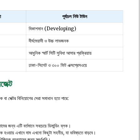
া
পূর্বাচল নিউ টাউন
বিকাশমান (Developing)
দীর্ঘমেয়াদী ও উচ্চ লাভজনক
আধুনিক স্মার্ট সিটি সুবিধা আসার প্রক্রিয়ায়
ঢাকা-সিলেট ও ৩০০ ফিট এক্সপ্রেসওয়ে
জেক্ট
 বা সেক্টর বিনিয়োগের সেরা সমাধান হতে পারে:
াদের জন্য এটি বর্তমানে সবচেয়ে ডিমান্ডিং ব্লক।
িকে হওয়ায় এখানে দাম এখনো কিছুটা সহনীয়, যা ভবিষ্যতে বাড়বে।
িজ্যিক ব্যবহারের জন্য স্বর্ণখনি।