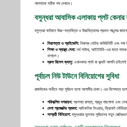
আপনাকে সঠিক পথ দেখাবে।
বসুন্ধরা আবাসিক এলাকায় প্লট কেনার স
বসুন্ধরা বর্তমানে উচ্চ-মধ্যবিত্ত ও উচ্চবিত্তদের প্রধান পছন্দের জা
নিরাপত্তা ও প্রাইভেসি:
নিজস্ব গেটেড কমিউনিটি এবং দক্ষ
শিক্ষা ও স্বাস্থ্য সেবা:
নর্থ সাউথ, আইইউবি-এর মতো নামকরা 
নাগালে।
দ্রুত রিসেল ভ্যালু:
এখানকার প্লট বা ফ্ল্যাট আপনি চাইলেই
পূর্বাচল নিউ টাউনে বিনিয়োগের সুবিধা
রাজউকের অধীনে গড়া পূর্বাচল হলো আগামীর ঢাকা। এর বিশেষত্ব হল
পরিকল্পিত নগরায়ন:
প্রশস্ত রাস্তা, প্রচুর গাছপালা এবং ল
মেগা প্রজেক্টের প্রভাব:
আইকনিক টাওয়ার, ক্রিকেট স্টেডিয়াম এ
সাশ্রয়ী বিনিয়োগ:
বসুন্ধরার তুলনায় পূর্বাচলের নতুন সেক্