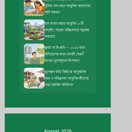
সুবিধা: কম খরচে আধুনিক আবাসনের
স্মার্ট সমাধান
ছাদ বাগান করার আধুনিক ১০টি
পদ্ধতি: শহরের যান্ত্রিকতায় সবুজের
সমারোহ
ফ্ল্যাট না কি জমি – ২০২৬ সালে
বিনিয়োগের জন্য কোনটি সেরা?
লাভের তুলনামূলক বিশ্লেষণ
ডুপ্লেক্স বাড়ি নির্মাণের আনুমানিক
খরচ ও পরিকল্পনা: আধুনিক জীবনের
সেরা হাউজিং সলিউশন
August 2026