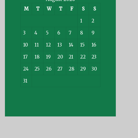
M
T
W
T
F
S
S
1
2
3
4
5
6
7
8
9
10
11
12
13
14
15
16
17
18
19
20
21
22
23
24
25
26
27
28
29
30
31