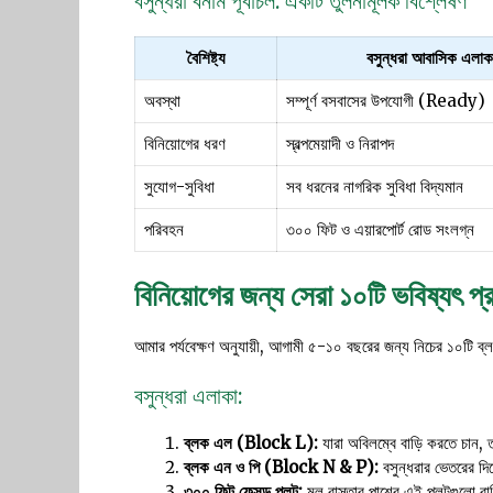
বসুন্ধরা বনাম পূর্বাচল: একটি তুলনামূলক বিশ্লেষণ
বৈশিষ্ট্য
বসুন্ধরা আবাসিক এলাক
অবস্থা
সম্পূর্ণ বসবাসের উপযোগী (Ready)
বিনিয়োগের ধরণ
স্বল্পমেয়াদী ও নিরাপদ
সুযোগ-সুবিধা
সব ধরনের নাগরিক সুবিধা বিদ্যমান
পরিবহন
৩০০ ফিট ও এয়ারপোর্ট রোড সংলগ্ন
বিনিয়োগের জন্য সেরা ১০টি ভবিষ্যৎ প্র
আমার পর্যবেক্ষণ অনুযায়ী, আগামী ৫-১০ বছরের জন্য নিচের ১০টি ব্লক
বসুন্ধরা এলাকা:
ব্লক এল (Block L):
যারা অবিলম্বে বাড়ি করতে চান, ত
ব্লক এন ও পি (Block N & P):
বসুন্ধরার ভেতরের দ
৩০০ ফিট ফেসড প্লট:
মূল রাস্তার পাশের এই প্লটগুলো বাণ