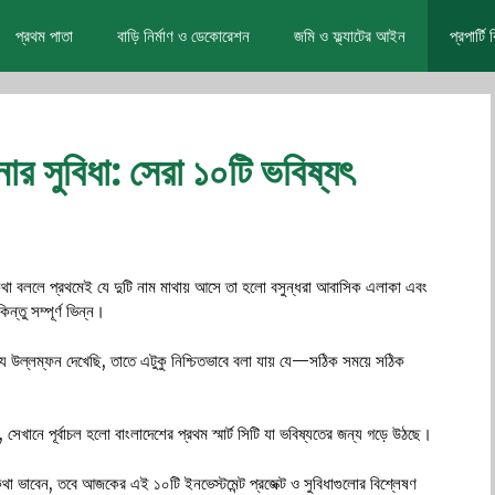
প্রথম পাতা
বাড়ি নির্মাণ ও ডেকোরেশন
জমি ও ফ্ল্যাটের আইন
প্রপার্ট
েনার সুবিধা: সেরা ১০টি ভবিষ্যৎ
কথা বললে প্রথমেই যে দুটি নাম মাথায় আসে তা হলো বসুন্ধরা আবাসিক এলাকা এবং
ন্তু সম্পূর্ণ ভিন্ন।
 উল্লম্ফন দেখেছি, তাতে এটুকু নিশ্চিতভাবে বলা যায় যে—সঠিক সময়ে সঠিক
সেখানে পূর্বাচল হলো বাংলাদেশের প্রথম স্মার্ট সিটি যা ভবিষ্যতের জন্য গড়ে উঠছে।
র কথা ভাবেন, তবে আজকের এই ১০টি ইনভেস্টমেন্ট প্রজেক্ট ও সুবিধাগুলোর বিশ্লেষণ